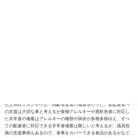
常食備蓄について資しました。しかし、明確な答弁を引き出すた
めに再質問をかぶせたのですが堂々巡りになってしまい反省点の
残る一般質問でした。問題提起はできたと思います。
質問
この度の熊本・大分の地震に際し、民間企業やNPO等四者が連携
して食物アレルギーや透析患者に対応した要配慮者用の非常食を
直接患者に届くよう被災地の透析病院や関係団体に届けた。当市
の要配慮者に対する非常食備蓄の在り方をどの様に考えている
か。
答弁
一般用の備蓄に比べ、要配慮者に対する備蓄が進んでいなかった
事から、平成２０年要配慮者に必要な備蓄について検討を行い、
乳児用粉ミルクや小児・高齢者要食の備蓄を行った。要配慮者へ
の支援は大切な事と考えるが食物アレルギーや透析患者に対応し
た非常食の備蓄はアレルギーの種類や病状が多種多様ゆえ、すべ
ての配慮者に対応できる非常食備蓄は難しいと考えるが、議員指
摘の支援事例もあるので、食事をカバーできる食品があるかなど