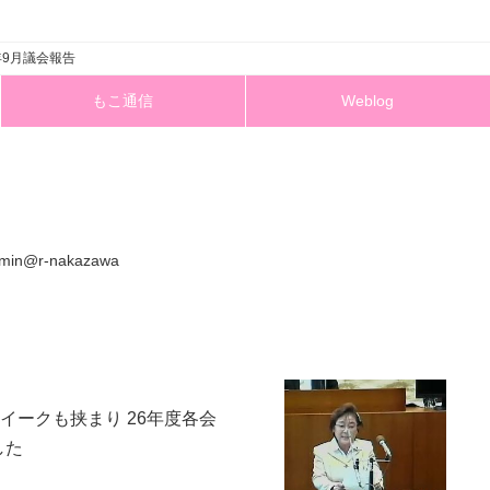
年9月議会報告
もこ通信
Weblog
min@r-nakazawa
イークも挟まり 26年度各会
した