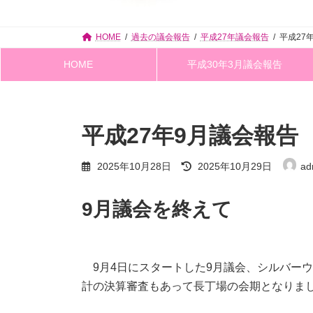
HOME
過去の議会報告
平成27年議会報告
平成27
HOME
平成30年3月議会報告
平成27年9月議会報告
最
2025年10月28日
2025年10月29日
ad
終
更
新
9月議会を終えて
日
時
:
9月4日にスタートした9月議会、シルバーウ
計の決算審査もあって長丁場の会期となりま