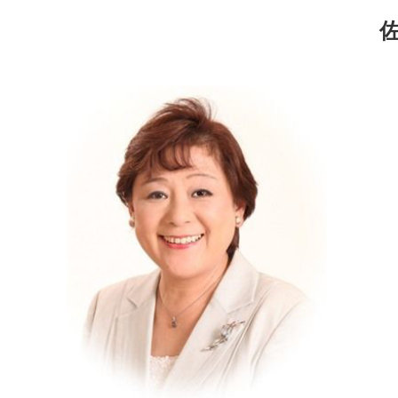
コ
ナ
ン
ビ
テ
ゲ
ン
ー
ツ
シ
へ
ョ
ス
ン
キ
に
ッ
移
プ
動