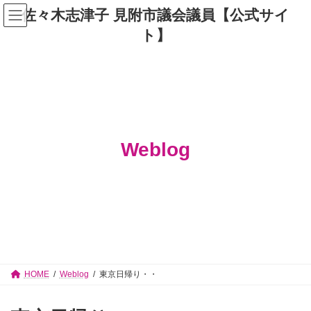
コ
ナ
佐々木志津子 見附市議会議員【公式サイ
ン
ビ
テ
ゲ
ト】
ン
ー
ツ
シ
へ
ョ
ス
ン
キ
に
ッ
移
プ
動
Weblog
HOME
Weblog
東京日帰り・・