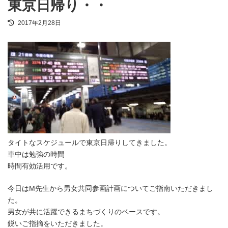
東京日帰り・・
最
2017年2月28日
終
更
新
日
時
:
タイトなスケジュールで東京日帰りしてきました。
車中は勉強の時間
時間有効活用です。
今日はМ先生から男女共同参画計画についてご指南いただきまし
た。
男女が共に活躍できるまちづくりのベースです。
鋭いご指摘をいただきました。