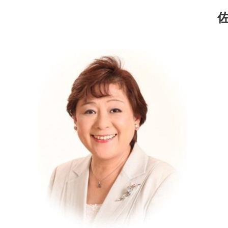
コ
ナ
ン
ビ
テ
ゲ
ン
ー
ツ
シ
へ
ョ
ス
ン
キ
に
ッ
移
プ
動