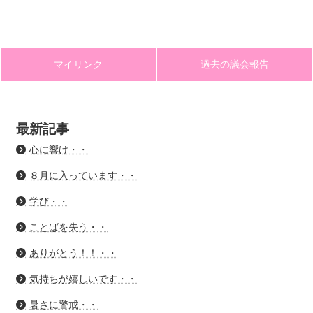
マイリンク
過去の議会報告
最新記事
心に響け・・
８月に入っています・・
学び・・
ことばを失う・・
ありがとう！！・・
気持ちが嬉しいです・・
暑さに警戒・・