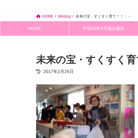
HOME
Weblog
未来の宝・すくすく育て！！・・
HOME
平成30年3月議会報告
未来の宝・すくすく育
最
2017年2月25日
終
更
新
日
時
: