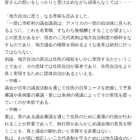
皆さんの想いをしっかりと受け止めながら頑張らなくては・・・
「地方自治に思う」なる寄稿を読みました。
「一部に市町村の議会議員は、アメリカの一部の自治体に見られ
るように、これを名誉職、すなわち無報酬とすることが望ましい
との意見があるが、現在の二元代表制は地方自治制度の根幹をな
すものであり、地方議会の権限を弱めるような改革は絶対に行っ
てはならない。
勿論、地方自治の原点は住民の福祉をいかに実現するかというこ
とであり、その意味では住民自治が基本であり、住民自治をより
良く実現するために団体自治があるといえる。
～中略～
議会が日常の議員活動を通じて住民の日常ニーズを把握して予算
審議や条例案の審議・更には条例の発議によってその実現を図っ
ていくのが本筋である。
～中略～
要は、実のある議会審議を通じて住民のために最適の行政が行わ
れることが肝要であって、執行部があらかじめ議会側の意見を聞
くことを、長と議会の馴れ合いと非難する必要はない。
私は、わが国に相応しい二元代表制を守るためには地方議会のい