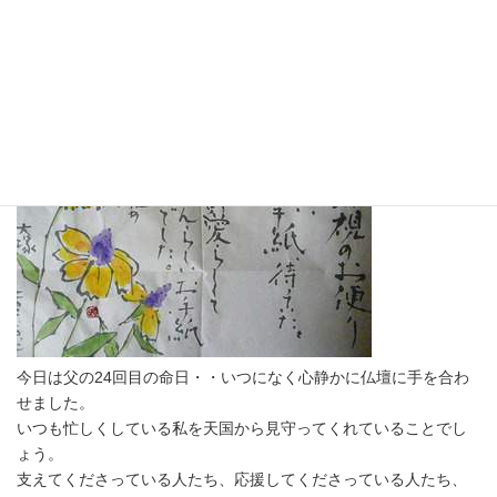
想いを胸に・・
最
2011年10月25日
終
更
新
日
時
:
今日は父の24回目の命日・・いつになく心静かに仏壇に手を合わ
せました。
いつも忙しくしている私を天国から見守ってくれていることでし
ょう。
支えてくださっている人たち、応援してくださっている人たち、