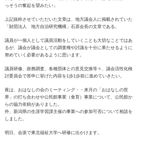
っそうの奮起を望みたい」
上記抜粋させていただいた文章は、地方議会人に掲載されていた
「財団法人 地方自治研究機構」石原会長の文章である。
議員が一個人として議員活動をしていくことも大切なことではあ
るが、議会が議会としての調査権や討議を十分に果たせるように
努めていく必要があるように思います。
議員研修、政務調査、各種団体との意見交換等々、議会活性化検
討委員会で答申に挙げた内容を1歩1歩前に進めていきたい。
夜は、おはなしの会のミーティング・・来月の「おはなしの世
界」の打ち合わせや公民館事業（食育）事業について、公民館か
らの協力依頼がありました。
外、新潟県の生涯学習課主催の事業への参加可否について相談を
しました。
明日、会派で東北福祉大学へ研修に出かけます。