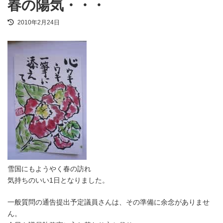
春の陽気・・・
最
2010年2月24日
終
更
新
日
時
:
雪国にもようやく春の訪れ
気持ちのいい1日となりました。
一般質問の通告提出予定議員さんは、その準備に余念がありませ
ん。