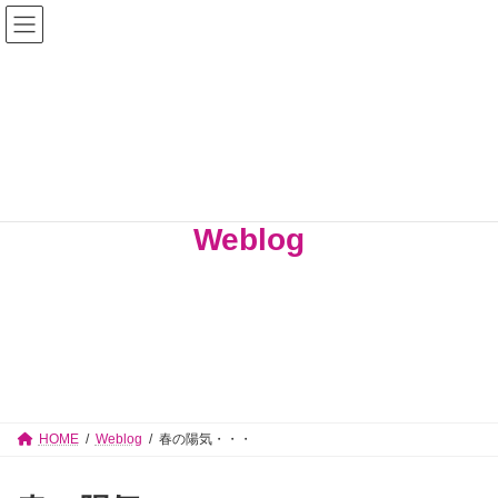
コ
ナ
佐々木志津子 見附市議会議員【公式サイ
ン
ビ
テ
ゲ
ト】
ン
ー
ツ
シ
へ
ョ
ス
ン
キ
に
ッ
移
プ
動
Weblog
HOME
Weblog
春の陽気・・・