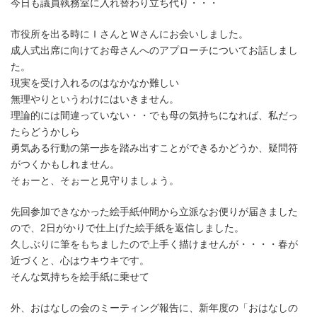
今日も議員執務室に入れ替わり立ち代り・・・
市役所を出る時にＩさんとＷさんにお会いしました。
成人式出席に向けてお母さんへのアプローチについてお話しまし
た。
現実を受け入れるのはなかなか難しい
無理やりというわけにはいきません。
理論的には間違っていない・・でも母の気持ちになれば、私だっ
たらどうかしら
勇気ある行動の第一歩を踏み出すことができるかどうか、疑問符
がつくかもしれません。
そぉーと、そぉーと見守りましょう。
先回参加できなかった絵手紙仲間から立派なお便りが届きました
ので、2日がかりで仕上げた絵手紙を返信しました。
久しぶりに筆をもちましたので上手く描けませんが・・・・春が
近づくと、心はウキウキです。
そんな気持ちを絵手紙に乗せて
外、おはなしの会のミーティング報告に、新年度の「おはなしの