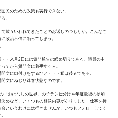
ば国民のための政策も実行できない。
ぎる。
まで散々いわれてきたことのお返しのつもりか。こんなこ
当に政治不信に陥ってしまう。
。
業・・来月2日には質問通告の締め切りである。議員の中
作ってから質問文に着手する人。
質問文に肉付けをするひと・・・私は後者である。
質問文にねじり鉢巻状態なのです。
月の「おはなしの世界」のチラシ仕分けや年度最後の参加
者決めなど、いくつもの相談内容がありました。仕事を持
集合というわけには行きませんが、いつもフォローしてく
す。