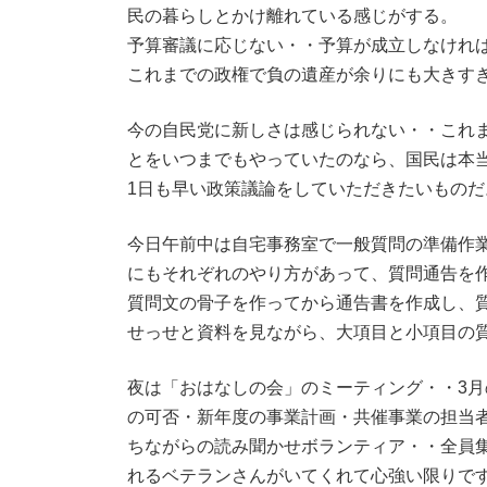
民の暮らしとかけ離れている感じがする。
予算審議に応じない・・予算が成立しなけれ
これまでの政権で負の遺産が余りにも大きす
今の自民党に新しさは感じられない・・これ
とをいつまでもやっていたのなら、国民は本
1日も早い政策議論をしていただきたいものだ
今日午前中は自宅事務室で一般質問の準備作
にもそれぞれのやり方があって、質問通告を
質問文の骨子を作ってから通告書を作成し、
せっせと資料を見ながら、大項目と小項目の
夜は「おはなしの会」のミーティング・・3
の可否・新年度の事業計画・共催事業の担当
ちながらの読み聞かせボランティア・・全員
れるベテランさんがいてくれて心強い限りで