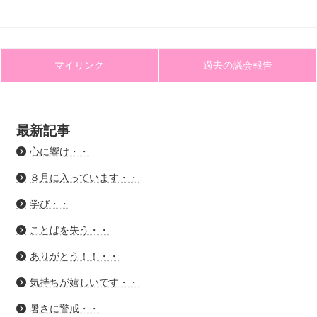
マイリンク
過去の議会報告
最新記事
心に響け・・
８月に入っています・・
学び・・
ことばを失う・・
ありがとう！！・・
気持ちが嬉しいです・・
暑さに警戒・・