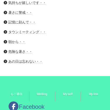
気持ちが嬉しいです・・
暑さに警戒・・
記憶に刻んで・・
タウンミーティング・・
朝から・・
危険な暑さ・・
あの日は忘れない・・
もこ通信
WeBlog
My self
My link
Facebook