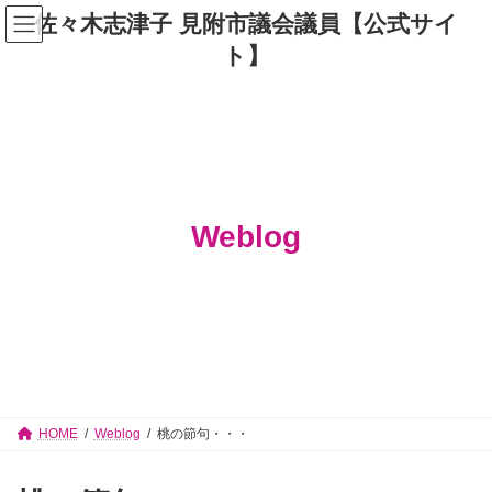
コ
ナ
佐々木志津子 見附市議会議員【公式サイ
ン
ビ
テ
ゲ
ト】
ン
ー
ツ
シ
へ
ョ
ス
ン
キ
に
ッ
移
プ
動
Weblog
HOME
Weblog
桃の節句・・・