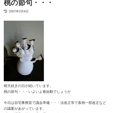
桃の節句・・・
最
2007年3月4日
終
更
新
日
時
:
晴天続きの日が続いています。
桃の節句・・・いよいよ春始動でしょうか
今日は自宅事務室で議会準備・・・法改正等で条例一部改正など
の議案があがっています。