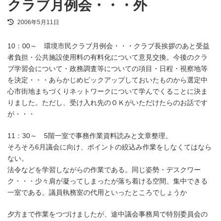
クラブ月例会・・・外
最
2006年5月11日
終
更
10：00～ 環境市民クラブ月例会・・・クラブ長挨拶のあと受益
新
日
者負担・公共施設使用料の有料化について意見交換。今後のクラ
時
ブ学習会について・政務調査等についての項目・日程・視察地等
:
を決定・・・あらかじめピックアップしておいたものから選定中
心市街地まちづくりネットワークについて学んでくることに決ま
りました。ただし、受け入れ先のＯＫがいただけたらのお話です
が・・・
11：30～ 5階一室で事務作業資料読みと文章整理。
そろそろ6月議会に向け、ポイントの絞込み作業をしなくてはなら
ない。
法令などを学習しながらの作業である。同じ姿勢・デスクワー
ク・・・少々肩が凝ってしまったが落ち着ける空間、集中できる
一室である。議員執務室の代用といったところでしょうか
夕方まで作業をつづけましたが、途中議会事務局で特別委員会の