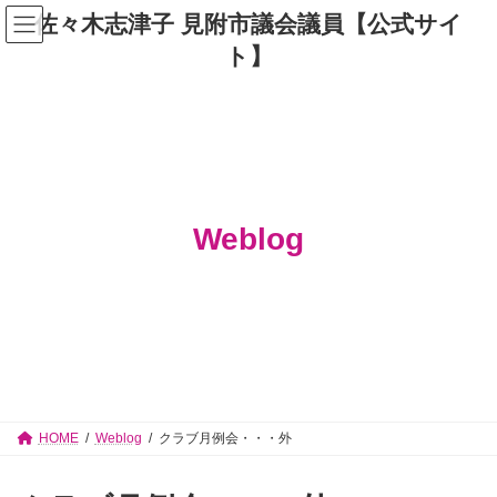
コ
ナ
佐々木志津子 見附市議会議員【公式サイ
ン
ビ
テ
ゲ
ト】
ン
ー
ツ
シ
へ
ョ
ス
ン
キ
に
ッ
移
プ
動
Weblog
HOME
Weblog
クラブ月例会・・・外