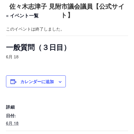
コ
ナ
佐々木志津子 見附市議会議員【公式サイ
ン
ビ
テ
ゲ
ト】
« イベント一覧
ン
ー
ツ
シ
へ
ョ
このイベントは終了しました。
ス
ン
キ
に
一般質問（３日目）
ッ
移
プ
動
6月 18
カレンダーに追加
詳細
日付:
6月 18