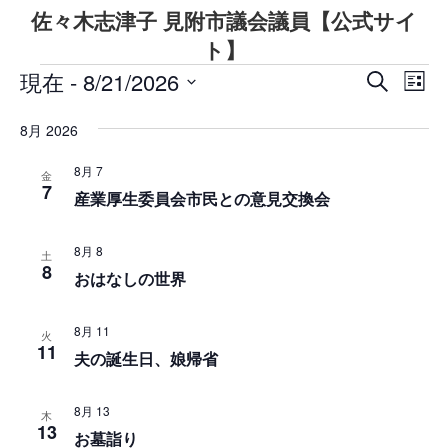
コ
ナ
佐々木志津子 見附市議会議員【公式サイ
ン
ビ
テ
ゲ
ト】
ン
ー
現在
 - 
8/21/2026
イ
イ
イ
ツ
シ
検
リ
へ
ョ
索
日
ベ
ス
ベ
ス
ン
ベ
付
8月 2026
ト
キ
に
ン
を
ン
ッ
移
表
ン
選
ト
プ
動
8月 7
示
金
択
ト
7
ト
ビ
産業厚生委員会市民との意見交換会
を
ュ
検
8月 8
ー
土
8
おはなしの世界
ナ
索
ビ
し
8月 11
火
ゲ
11
て
夫の誕生日、娘帰省
ー
ナ
シ
8月 13
木
ビ
ョ
13
お墓詣り