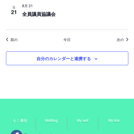
8月 21
金
21
全員議員協議会
イベント
イベ
前の
今日
次の
自分のカレンダーと連携する
もこ通信
WeBlog
My self
My link