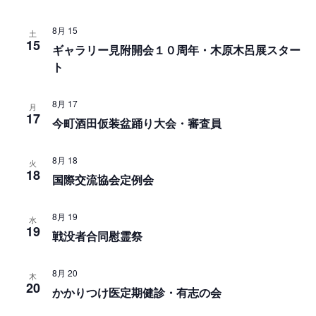
ゲ
ン
ー
8月 15
土
15
ギャラリー見附開会１０周年・木原木呂展スター
シ
ト
ョ
ン
8月 17
月
17
今町酒田仮装盆踊り大会・審査員
を
表
8月 18
火
示
18
国際交流協会定例会
8月 19
水
19
戦没者合同慰霊祭
8月 20
木
20
かかりつけ医定期健診・有志の会