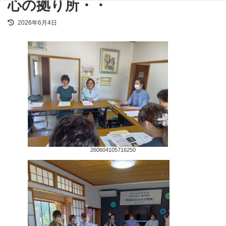
心の拠り所・・
最
2026年6月4日
終
更
新
日
時
:
260604105716250