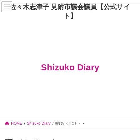
コ
ナ
佐々木志津子 見附市議会議員【公式サイ
ン
ビ
テ
ゲ
ト】
ン
ー
ツ
シ
へ
ョ
ス
ン
キ
に
ッ
移
プ
動
Shizuko Diary
HOME
Shizuko Diary
呼びかけにも・・