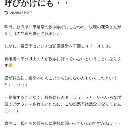
呼びかけにも・・
最
2026年6月2日
終
更
昨日、新潟県知事選挙の投開票がおこなわれ、現職の花角さんが
新
日
３期目の当選を果たされました。
時
:
しかし、投票率はといえば前回選挙を下回る４７．４０％。
有権者の半分以上の人が投票に行っていないということになりま
す
選挙戦当初、選挙があることすら知らない方もいらしたという
Σ（・□・；）
＜棄権することなく、投票に行きましょう！＞と、いろいろな場
面でアナウンスされていたのに、この投票率は残念でなりません
(´;ω;｀)
政治は、私たちの暮らしに密接に関わっているのですがねえ・・