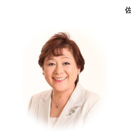
コ
ナ
ン
ビ
テ
ゲ
ン
ー
ツ
シ
へ
ョ
ス
ン
キ
に
ッ
移
プ
動