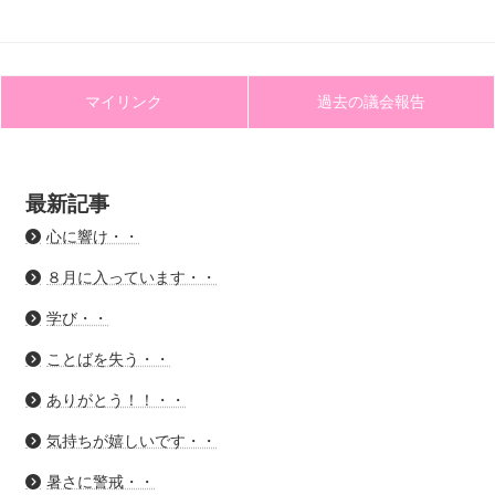
マイリンク
過去の議会報告
最新記事
心に響け・・
８月に入っています・・
学び・・
ことばを失う・・
ありがとう！！・・
気持ちが嬉しいです・・
暑さに警戒・・