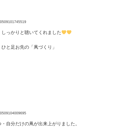
60509101745519
、しっかりと聴いてくれました
、ひと足お先の「凧づくり」
60509104009695
つ・自分だけの凧が出来上がりました。