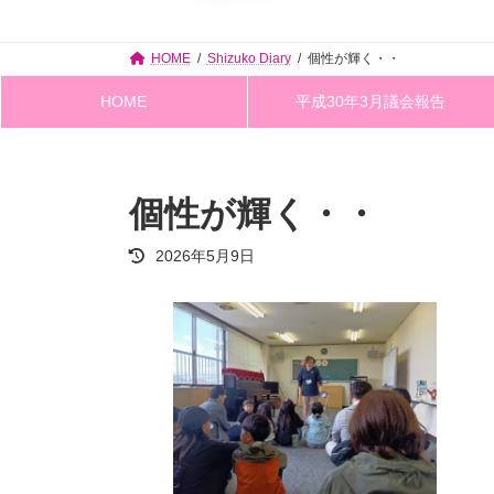
HOME
Shizuko Diary
個性が輝く・・
HOME
平成30年3月議会報告
個性が輝く・・
最
2026年5月9日
終
更
新
日
時
: