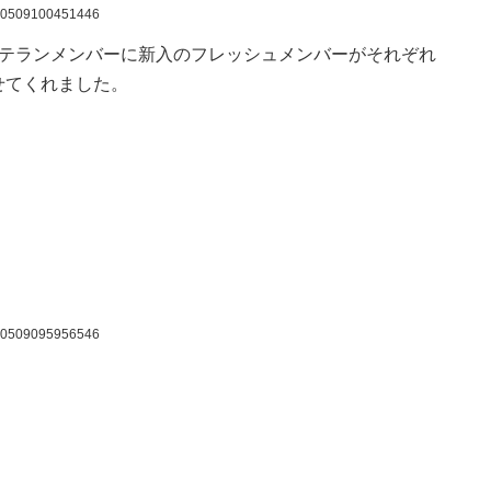
60509100451446
ベテランメンバーに新入のフレッシュメンバーがそれぞれ
せてくれました。
60509095956546