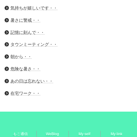
気持ちが嬉しいです・・
暑さに警戒・・
記憶に刻んで・・
タウンミーティング・・
朝から・・
危険な暑さ・・
あの日は忘れない・・
在宅ワーク・・
もこ通信
WeBlog
My self
My link