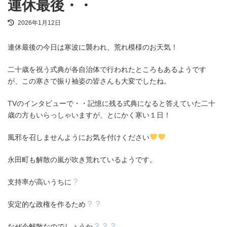
連休最後・・
最
2026年1月12日
終
更
連休最後の今日は寒波に襲われ、荒れ模様のお天気！
新
日
時
二十歳を祝う式典が各自治体で行われたところもあるようです
:
が、この寒さで振り袖姿の皆さんも大変でしたね。
TVのインタビューで・・記憶に残る式典になると答えていた二十
歳の方もいらっしゃいますが、とにかく寒い１日！
風邪を召しませんようにお気を付けください
永田町も解散の嵐が吹き荒れているようです。
支持率が高いうちに
安定的な政権を作るため
なぜ今解散なのでしょうか