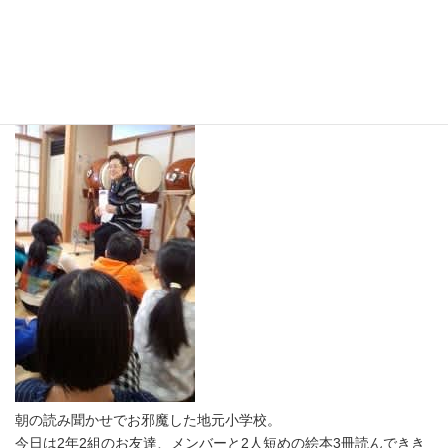
子供は正直・・
最
2018年1月22日
終
更
新
日
時
:
朝の読み聞かせでお邪魔した地元小学校。
今日は2年2組のお友達、メンバーと2人短めの絵本3冊読んできき