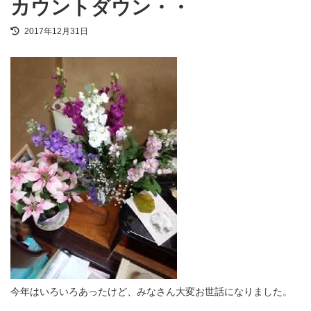
カウントダウン・・
最
2017年12月31日
終
更
新
日
時
:
今年はいろいろあったけど、みなさん大変お世話になりました。