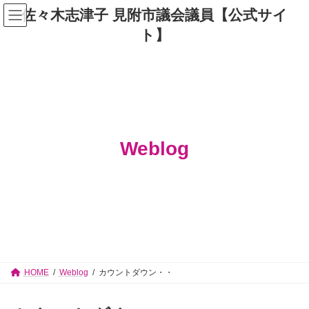
コ
ナ
佐々木志津子 見附市議会議員【公式サイ
ン
ビ
テ
ゲ
ト】
ン
ー
ツ
シ
へ
ョ
ス
ン
キ
に
ッ
移
プ
動
Weblog
HOME
Weblog
カウントダウン・・