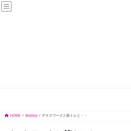
コ
ナ
佐々木志津子 見附市議会議員【公式サイ
ン
ビ
テ
ゲ
ト】
ン
ー
ツ
シ
へ
ョ
ス
ン
キ
に
ッ
移
プ
動
Weblog
HOME
Weblog
デスクワークと筋トレと・・