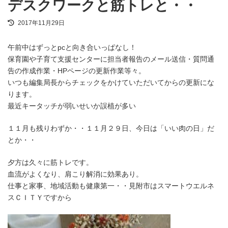
デスクワークと筋トレと・・
最
2017年11月29日
終
更
午前中はずっとpcと向き合いっぱなし！
新
日
保育園や子育て支援センターに担当者報告のメール送信・質問通
時
告の作成作業・HPページの更新作業等々。
:
いつも編集局長からチェックをかけていただいてからの更新にな
ります。
最近キータッチが弱いせいか誤植が多い
１１月も残りわずか・・１１月２９日、今日は「いい肉の日」だ
とか・・
夕方は久々に筋トレです。
血流がよくなり、肩こり解消に効果あり。
仕事と家事、地域活動も健康第一・・見附市はスマートウエルネ
スＣＩＴＹですから