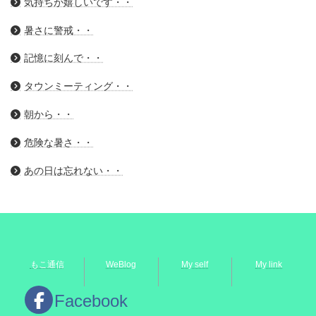
気持ちが嬉しいです・・
暑さに警戒・・
記憶に刻んで・・
タウンミーティング・・
朝から・・
危険な暑さ・・
あの日は忘れない・・
もこ通信
WeBlog
My self
My link
Facebook