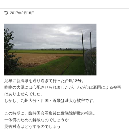
連休最後・・
最
2017年9月18日
終
更
新
日
時
:
足早に新潟県を通り過ぎて行った台風18号。
昨晩の大風には心配させられましたが、わが市は豪雨による被害
はありませんでした。
しかし、九州大分・四国・近畿は甚大な被害です。
この時期に、臨時国会召集後に衆議院解散の報道。
一体何のための解散なのでしょうか
災害対応はどうするのでしょう