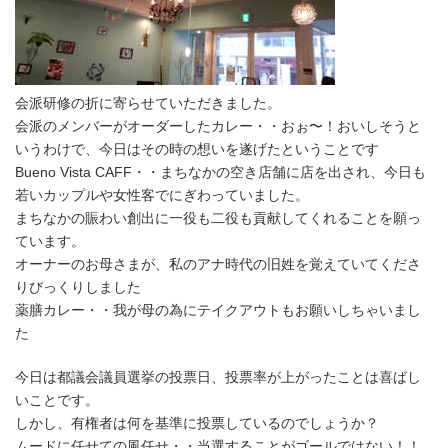
会派研修の折に寄らせていただきました。
会派のメンバーがオーダーしたカレー・・おぉ〜！おいしそうと
いうわけで、今日はその時の想いを遂げたということです
Bueno Vista CAFF・・まちなかの空き店舗に店を出され、今日も
若いカップルや女性客でにぎわっていました。
まちなかの賑わい創出に一役も二役も貢献してくれることを願っ
ています。
オーナーのお母さまが、私のアナ時代の旧姓を覚えていてくださ
りびっくりしました
薬膳カレー・・我が母の為にテイクアウトもお願いしちゃいまし
た
今日は都議会議員選挙の投票日、投票率が上がったことは喜ばし
いことです。
しかし、有権者は何を基準に投票しているのでしょうか？
ムードに任せての風任せ・・当選することがゴールではない！！