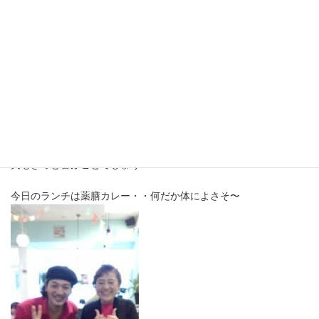
ふしぎなご縁・・
最
2017年7月2日
終
更
見附にほど近い長岡市、夫の同級生の〇橋さんの所にお参りのお
新
日
礼に伺いました。
時
ご本人はあいにくお留守でしたが、ご婦人とお母さまとしばしお
:
はなしをさせて頂きました。
これから納骨式や新盆と、しばらくはバタバタしますがまたゆっ
くりとお参りに来てくださいませね
夫もきっと喜ぶことでしょう
今日のランチは薬膳カレー・・何だか体によさそ〜