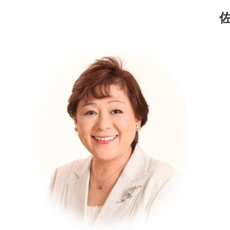
コ
ナ
ン
ビ
テ
ゲ
ン
ー
ツ
シ
へ
ョ
ス
ン
キ
に
ッ
移
プ
動