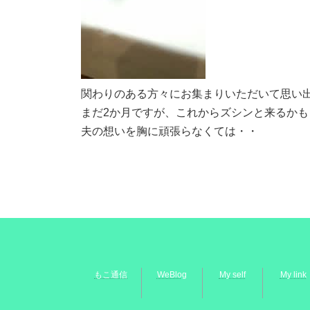
関わりのある方々にお集まりいただいて思い
まだ2か月ですが、これからズシンと来るかも
夫の想いを胸に頑張らなくては・・
もこ通信
WeBlog
My self
My link