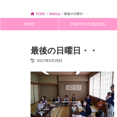
HOME
Weblog
最後の日曜日・・
HOME
平成30年3月議会報告
最後の日曜日・・
最
2017年5月28日
終
更
新
日
時
: