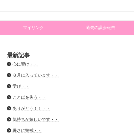
マイリンク
過去の議会報告
最新記事
心に響け・・
８月に入っています・・
学び・・
ことばを失う・・
ありがとう！！・・
気持ちが嬉しいです・・
暑さに警戒・・