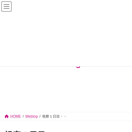
コ
ナ
佐々木志津子 見附市議会議員【公式サイ
ン
ビ
テ
ゲ
ト】
ン
ー
ツ
シ
へ
ョ
ス
ン
キ
に
ッ
移
プ
動
Weblog
HOME
Weblog
視察１日目・・