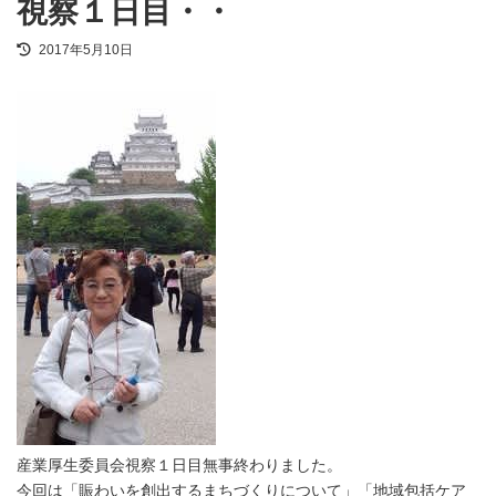
視察１日目・・
最
2017年5月10日
終
更
新
日
時
:
産業厚生委員会視察１日目無事終わりました。
今回は「賑わいを創出するまちづくりについて」「地域包括ケア