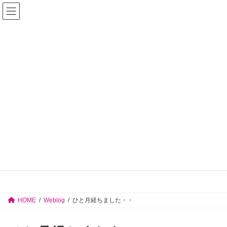
コ
ナ
佐々木志津子 見附市議会議員【公式サイ
ン
ビ
テ
ゲ
ト】
ン
ー
ツ
シ
へ
ョ
ス
ン
キ
に
ッ
移
プ
動
Weblog
HOME
Weblog
ひと月経ちました・・