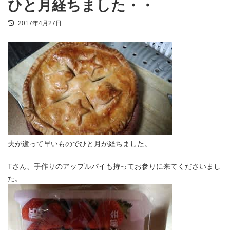
ひと月経ちました・・
最
2017年4月27日
終
更
新
日
時
:
夫が逝って早いものでひと月が経ちました。
Tさん、手作りのアップルパイも持ってお参りに来てくださいまし
た。