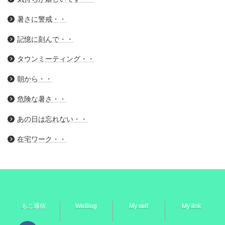
暑さに警戒・・
記憶に刻んで・・
タウンミーティング・・
朝から・・
危険な暑さ・・
あの日は忘れない・・
在宅ワーク・・
もこ通信
WeBlog
My self
My link