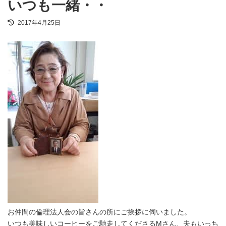
いつも一緒・・
最
2017年4月25日
終
更
新
日
時
:
お仲間の倫理法人会の皆さんの所にご挨拶に伺いました。
いつも美味しいコーヒーをご馳走してくださるМさん、夫もいっち