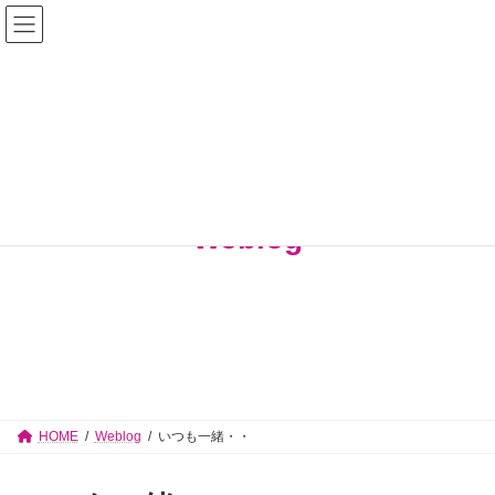
コ
ナ
佐々木志津子 見附市議会議員【公式サイ
ン
ビ
テ
ゲ
ト】
ン
ー
ツ
シ
へ
ョ
ス
ン
キ
に
ッ
移
プ
動
Weblog
HOME
Weblog
いつも一緒・・