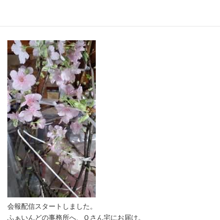
勉強になります・・
最
2017年1月26日
終
更
新
日
時
:
会報配信スタートしました。
ふぁいんどの事務所へ、Ｏさん宅にお届け。