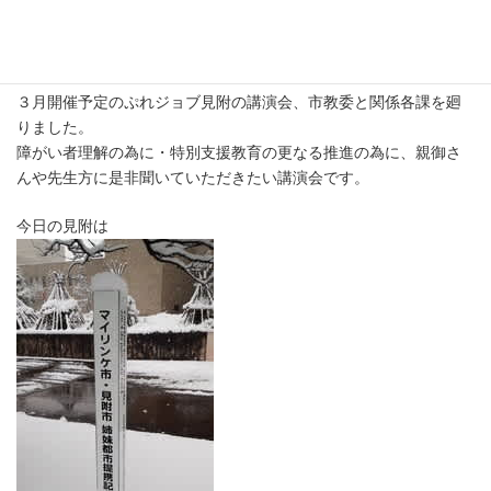
一面真っ白に・・
最
2017年1月11日
終
更
３月開催予定のぷれジョブ見附の講演会、市教委と関係各課を廻
新
日
りました。
時
障がい者理解の為に・特別支援教育の更なる推進の為に、親御さ
:
んや先生方に是非聞いていただきたい講演会です。
今日の見附は