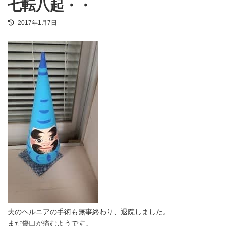
七転八起・・
最
2017年1月7日
終
更
新
日
時
:
夫のヘルニアの手術も無事終わり、退院しました。
まだ傷口が痛むようです。