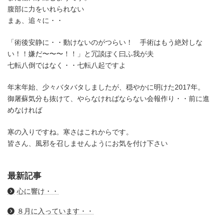
腹部に力をいれられない
まぁ、追々に・・
「術後安静に・・動けないのがつらい！ 手術はもう絶対しな
い！！嫌だ〜〜〜！！」と冗談ぽく曰ふ我が夫
七転八倒ではなく・・七転八起ですよ
年末年始、少々バタバタしましたが、穏やかに明けた2017年。
御屠蘇気分も抜けて、やらなければならない会報作り・・前に進
めなければ
寒の入りですね。寒さはこれからです。
皆さん、風邪を召しませんようにお気を付け下さい
最新記事
心に響け・・
８月に入っています・・