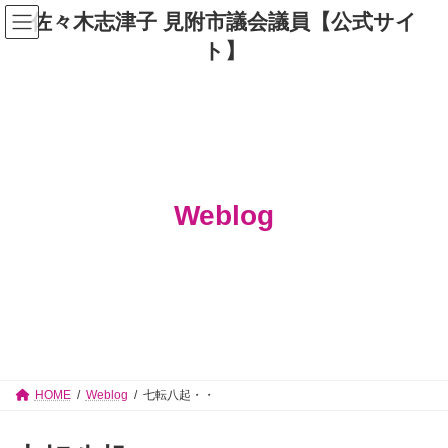
コ
ナ
佐々木志津子 見附市議会議員【公式サイ
ン
ビ
テ
ゲ
ト】
ン
ー
ツ
シ
へ
ョ
ス
ン
キ
に
ッ
移
プ
動
Weblog
HOME
Weblog
七転八起・・