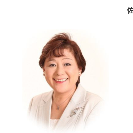
コ
ナ
ン
ビ
テ
ゲ
ン
ー
ツ
シ
へ
ョ
ス
ン
キ
に
ッ
移
プ
動