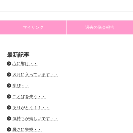
マイリンク
過去の議会報告
最新記事
心に響け・・
８月に入っています・・
学び・・
ことばを失う・・
ありがとう！！・・
気持ちが嬉しいです・・
暑さに警戒・・