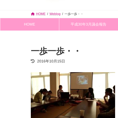
HOME
Weblog
一歩一歩・・
HOME
平成30年3月議会報告
一歩一歩・・
最
2016年10月15日
終
更
新
日
時
: