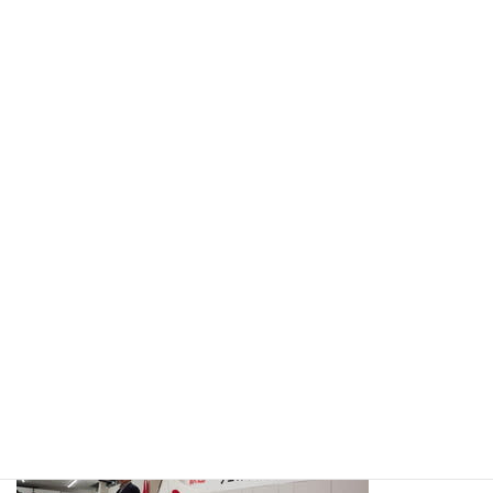
夏に見附市の中学生をベトナム・ダナン市に派遣し、生徒たちは
ホームステイ等を体験してたくさんの学びをしてきました。
今日は、ダナン市からの訪問団を見附市にお迎えしウエルカムパ
ーティが行われました。