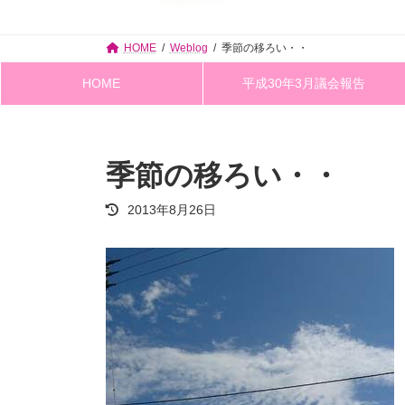
HOME
Weblog
季節の移ろい・・
HOME
平成30年3月議会報告
季節の移ろい・・
最
2013年8月26日
終
更
新
日
時
: