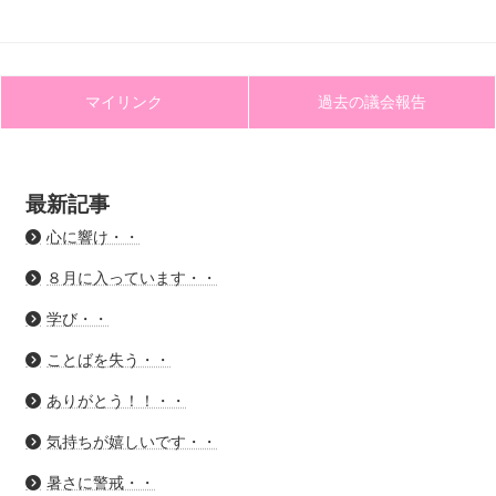
マイリンク
過去の議会報告
最新記事
心に響け・・
８月に入っています・・
学び・・
ことばを失う・・
ありがとう！！・・
気持ちが嬉しいです・・
暑さに警戒・・