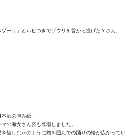
ベゾーリ」とルビつきでゾウリを首から提げたＹさん。
日本酒の包み紙。
ラマの海女さん姿も登場しました。
夏を惜しむかのように櫓を囲んでの踊りの輪が広がってい