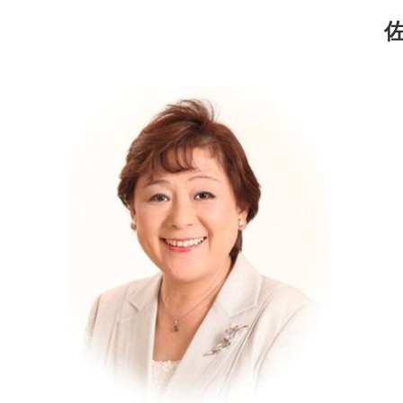
コ
ナ
ン
ビ
テ
ゲ
ン
ー
ツ
シ
へ
ョ
ス
ン
キ
に
ッ
移
プ
動