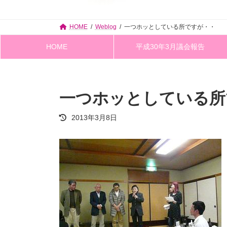
HOME
Weblog
一つホッとしている所ですが・・
HOME
平成30年3月議会報告
一つホッとしている所
最
2013年3月8日
終
更
新
日
時
: