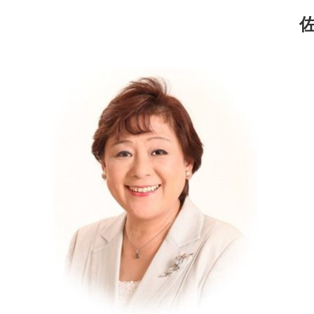
コ
ナ
ン
ビ
テ
ゲ
ン
ー
ツ
シ
へ
ョ
ス
ン
キ
に
ッ
移
プ
動