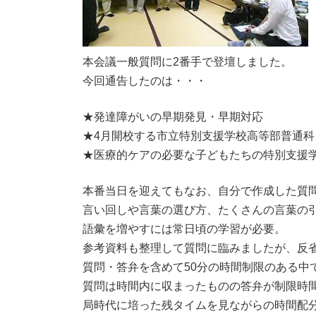
本会議一般質問に2番手で登壇しました。
今回通告したのは・・・
★発達障がいの早期発見・早期対応
★4月開校する市立特別支援学校高等部普通科
★医療的ケアの必要な子どもたちの特別支援
本番当日を迎えてもなお、自分で作成した質
言い回しや言葉の選び方、たくさんの言葉の
語彙を増やすには常日頃の学習が必要。
参考資料も整理して質問に臨みましたが、反
質問・答弁を含めて50分の時間制限のある中
質問は時間内に収まったものの答弁が制限時
局時代に培った残タイムを見ながらの時間配