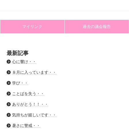
マイリンク
過去の議会報告
最新記事
心に響け・・
８月に入っています・・
学び・・
ことばを失う・・
ありがとう！！・・
気持ちが嬉しいです・・
暑さに警戒・・