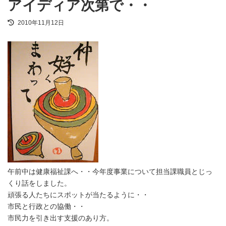
アイディア次第で・・
最
2010年11月12日
終
更
新
日
時
:
午前中は健康福祉課へ・・今年度事業について担当課職員とじっ
くり話をしました。
頑張る人たちにスポットが当たるように・・
市民と行政との協働・・
市民力を引き出す支援のあり方。