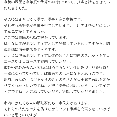
今後の展望と今年度の予算の執行について、担当と話をさせてい
ただきました。
その後はまちづくり課で、課長と意見交換です。
それぞれ所管課が事業を担当していますが、庁内連携などについ
て意見交換してきました。
ここでは市民の活動支援をしています。
様々な団体がボランティアとして登録しているわけですから、関
係各課に情報提供をすべきです。
たとえば観光ボランティア団体の皆さんに市内のスポットを半日
コースや１日コースで案内していただく。
市外や県外からのお客様に対応するなど、仕組みづくりを行政と
一緒になってやっていけば市民力の活用になると思うのです。
以前、昔話の「ほだあかりの会」の皆さんが伝承館で昔話を聞か
せてくれたらいいですね。と担当課長にお話した所「いいアイデ
ィアですね」と共感していただき、実践していただきました。
市内にはたくさんの活動家たち、市民力があります。
それらの人たちの力を借りながらソフト事業を充実させていけば
いいと思うのですが・・