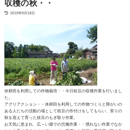
収穫の秋・・
最
2010年9月18日
終
更
新
日
時
:
休耕田を利用しての作物栽培・・今日枝豆の収穫作業を行いまし
た。
アグリアクション・・休耕田を利用しての作物づくりと障がいの
ある人たちの活動の場として枝豆の作付けをしてもらい、実りの
秋を迎えて育った枝豆のもぎ取り作業。
お天気に恵まれ、広～い畑での労働作業・・慣れない作業でなか