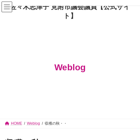
コ
ナ
佐々木志津子 見附市議会議員【公式サイ
ン
ビ
テ
ゲ
ト】
ン
ー
ツ
シ
へ
ョ
ス
ン
キ
に
ッ
移
プ
動
Weblog
HOME
Weblog
収穫の秋・・