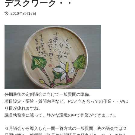
デスクワーク・・
最
2010年8月19日
終
更
新
日
時
:
任期最後の定例議会に向けて一般質問の準備。
項目設定・要旨・質問内容など、PCと向き合っての作業・・やは
り目が疲れますね。
議員執務室に篭って、静かな環境の中で作業ができました。
６月議会から導入した一問一答方式の一般質問、先の議会では２