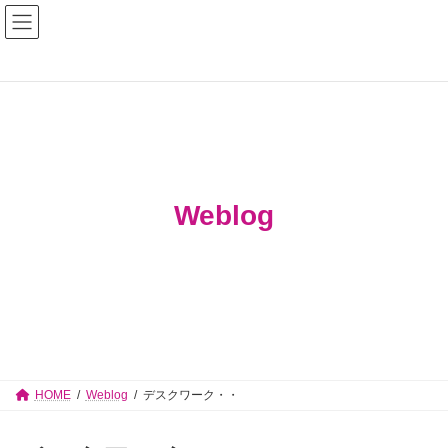
コ
ナ
佐々木志津子 見附市議会議員【公式サイ
ン
ビ
テ
ゲ
ト】
ン
ー
ツ
シ
へ
ョ
ス
ン
キ
に
ッ
移
プ
動
Weblog
HOME
Weblog
デスクワーク・・