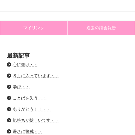
マイリンク
過去の議会報告
最新記事
心に響け・・
８月に入っています・・
学び・・
ことばを失う・・
ありがとう！！・・
気持ちが嬉しいです・・
暑さに警戒・・