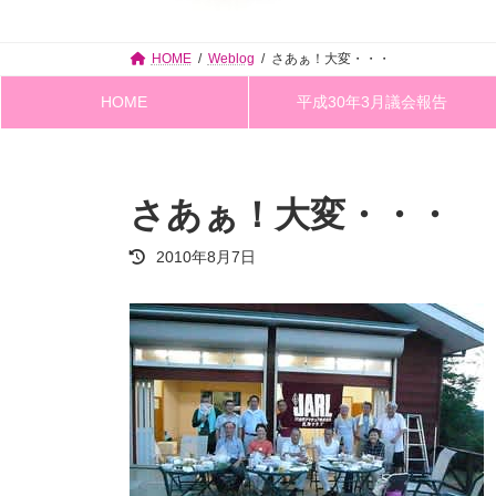
HOME
Weblog
さあぁ！大変・・・
HOME
平成30年3月議会報告
さあぁ！大変・・・
最
2010年8月7日
終
更
新
日
時
: