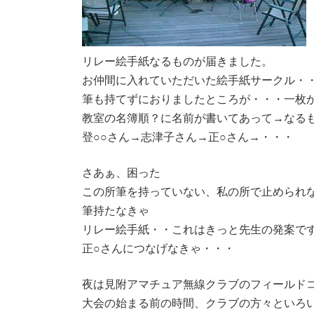
リレー絵手紙なるものが届きました。
お仲間に入れていただいた絵手紙サークル・
筆も持てずにおりましたところが・・・一枚
教室の名簿順？に名前が書いてあって→なる
登○○さん→志津子さん→正○さん→・・・
さあぁ、困った
この所筆を持っていない、私の所で止められ
筆持たなきゃ
リレー絵手紙・・これはきっと先生の発案で
正○さんにつなげなきゃ・・・
夜は見附アマチュア無線クラブのフィールド
大会の始まる前の時間、クラブの方々といろ