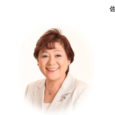
コ
ナ
ン
ビ
テ
ゲ
ン
ー
ツ
シ
へ
ョ
ス
ン
キ
に
ッ
移
プ
動