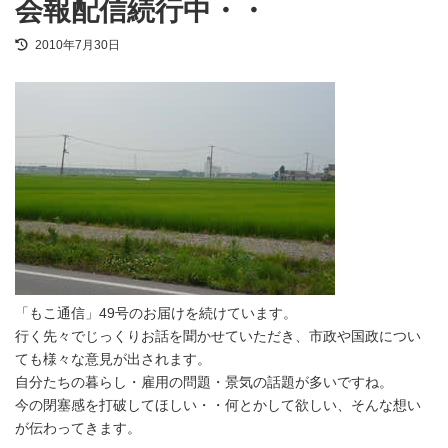
会報配信続行中・・
最
2010年7月30日
終
更
新
日
時
:
「もこ通信」49号のお届けを続けています。
行く先々でじっくりお話を聞かせていただき、市政や国政につい
ても様々な意見が出されます。
自分たちの暮らし・雇用の問題・景気の話題が多いですね。
今の閉塞感を打破してほしい・・何とかして欲しい、そんな想い
が伝わってきます。