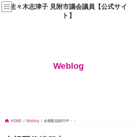
コ
ナ
佐々木志津子 見附市議会議員【公式サイ
ン
ビ
テ
ゲ
ト】
ン
ー
ツ
シ
へ
ョ
ス
ン
キ
に
ッ
移
プ
動
Weblog
HOME
Weblog
会報配信続行中・・