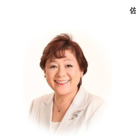
コ
ナ
ン
ビ
テ
ゲ
ン
ー
ツ
シ
へ
ョ
ス
ン
キ
に
ッ
移
プ
動