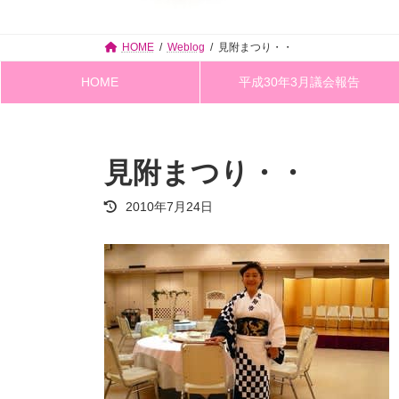
HOME
Weblog
見附まつり・・
HOME
平成30年3月議会報告
見附まつり・・
最
2010年7月24日
終
更
新
日
時
: