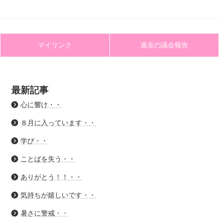
マイリンク
過去の議会報告
最新記事
心に響け・・
８月に入っています・・
学び・・
ことばを失う・・
ありがとう！！・・
気持ちが嬉しいです・・
暑さに警戒・・