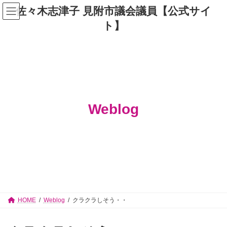
コ
ナ
佐々木志津子 見附市議会議員【公式サイ
ン
ビ
テ
ゲ
ト】
ン
ー
ツ
シ
へ
ョ
ス
ン
キ
に
ッ
移
プ
動
Weblog
HOME
Weblog
クラクラしそう・・