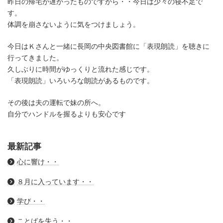
昨日の帰宅が遅かったものですから・・今日は少々の寝不足で
す。
体調を崩さないように気をつけましょう。
今日はＫさんと一緒に長岡の中央図書館に「表現朗読」を聴きに
行ってきました。
久しぶりに時間がゆっくりと流れた感じです。
「表現朗読」いろいろな朗読があるものです。
その後は夫の運転で妹の所へ。
自分でハンドルを握るよりも安心です
最新記事
心に響け・・
８月に入っています・・
学び・・
ことばを失う・・