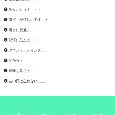
ありがとう！！・・
気持ちが嬉しいです・・
暑さに警戒・・
記憶に刻んで・・
タウンミーティング・・
朝から・・
危険な暑さ・・
あの日は忘れない・・
もこ通信
WeBlog
My self
My link