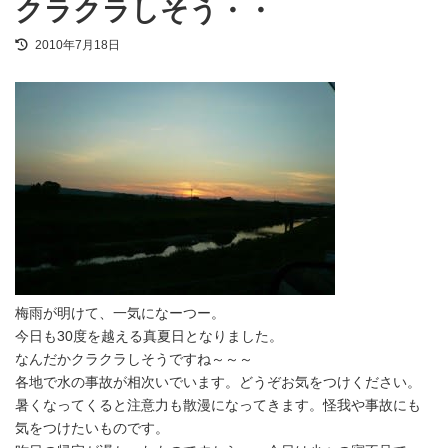
クラクラしそう・・
最
2010年7月18日
終
更
新
日
時
:
梅雨が明けて、一気になーつー。
今日も30度を越える真夏日となりました。
なんだかクラクラしそうですね～～～
各地で水の事故が相次いでいます。どうぞお気をつけください。
暑くなってくると注意力も散漫になってきます。怪我や事故にも
気をつけたいものです。