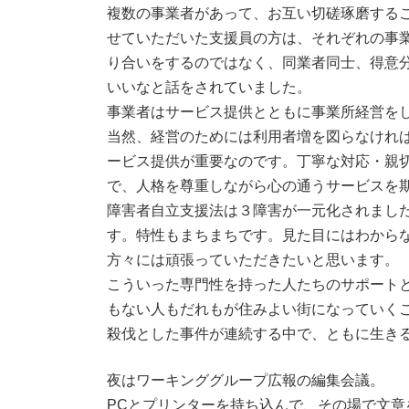
複数の事業者があって、お互い切磋琢磨する
せていただいた支援員の方は、それぞれの事
り合いをするのではなく、同業者同士、得意
いいなと話をされていました。
事業者はサービス提供とともに事業所経営を
当然、経営のためには利用者増を図らなけれ
ービス提供が重要なのです。丁寧な対応・親
で、人格を尊重しながら心の通うサービスを
障害者自立支援法は３障害が一元化されまし
す。特性もまちまちです。見た目にはわから
方々には頑張っていただきたいと思います。
こういった専門性を持った人たちのサポート
もない人もだれもが住みよい街になっていく
殺伐とした事件が連続する中で、ともに生き
夜はワーキンググループ広報の編集会議。
PCとプリンターを持ち込んで、その場で文章