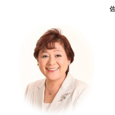
コ
ナ
ン
ビ
テ
ゲ
ン
ー
ツ
シ
へ
ョ
ス
ン
キ
に
ッ
移
プ
動