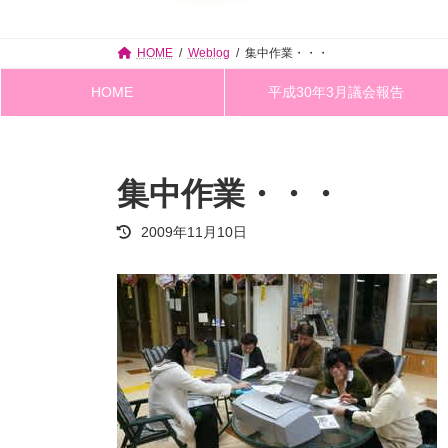
HOME
Weblog
集中作業・・・
HOME
平成30年3月議会報告
集中作業・・・
最
2009年11月10日
終
更
新
日
時
: