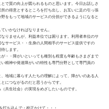
ことで質の向上が図られるものと思います。今日お話しさ
業所の得意とするところを打ち出し、お互いに足の引っ張
分野をもって地域のサービスの分担ができるようになると
していかなければなりません。
ばなりませんが、利益本位では困ります。利用者本位のサ
切なサービス・・生身の人間相手のサービス提供ですの
期待します。
たが・・障がいといっても種別も程度も年齢もさまざまで
ない精神や発達障がいの特性も専門分野として専門員の
と、地域に暮らす人たちの理解によって、障がいのある人
ことにつながるのだと思うからです。
る（共生社会）の実現をめざしたいものです。
を打ち込んで・校正かけて・・・