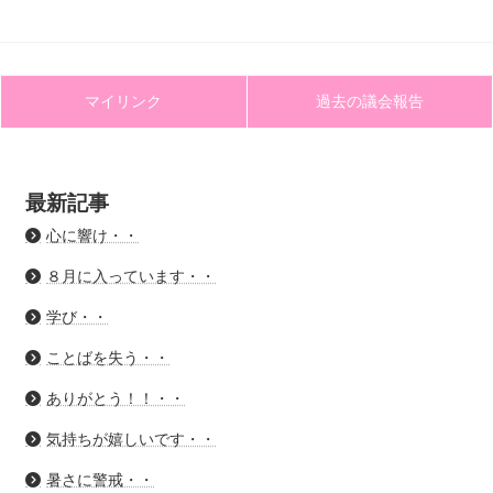
マイリンク
過去の議会報告
最新記事
心に響け・・
８月に入っています・・
学び・・
ことばを失う・・
ありがとう！！・・
気持ちが嬉しいです・・
暑さに警戒・・