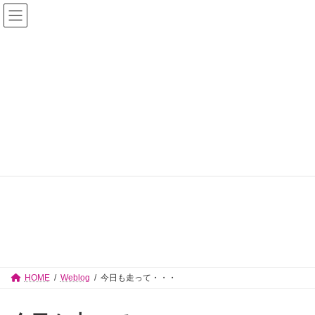
コ
ナ
佐々木志津子 見附市議会議員【公式サイ
ン
ビ
テ
ゲ
ト】
ン
ー
ツ
シ
へ
ョ
ス
ン
キ
に
ッ
移
プ
動
Weblog
HOME
Weblog
今日も走って・・・