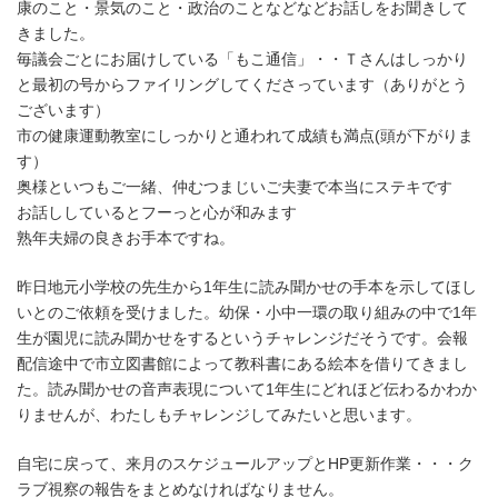
康のこと・景気のこと・政治のことなどなどお話しをお聞きして
きました。
毎議会ごとにお届けしている「もこ通信」・・Ｔさんはしっかり
と最初の号からファイリングしてくださっています（ありがとう
ございます）
市の健康運動教室にしっかりと通われて成績も満点(頭が下がりま
す）
奥様といつもご一緒、仲むつまじいご夫妻で本当にステキです
お話ししているとフーっと心が和みます
熟年夫婦の良きお手本ですね。
昨日地元小学校の先生から1年生に読み聞かせの手本を示してほし
いとのご依頼を受けました。幼保・小中一環の取り組みの中で1年
生が園児に読み聞かせをするというチャレンジだそうです。会報
配信途中で市立図書館によって教科書にある絵本を借りてきまし
た。読み聞かせの音声表現について1年生にどれほど伝わるかわか
りませんが、わたしもチャレンジしてみたいと思います。
自宅に戻って、来月のスケジュールアップとHP更新作業・・・ク
ラブ視察の報告をまとめなければなりません。