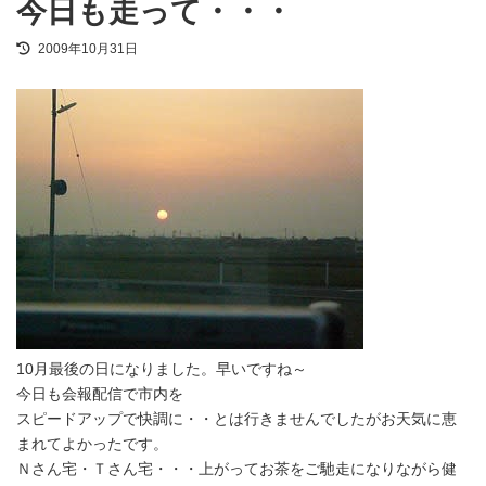
今日も走って・・・
最
2009年10月31日
終
更
新
日
時
:
10月最後の日になりました。早いですね～
今日も会報配信で市内を
スピードアップで快調に・・とは行きませんでしたがお天気に恵
まれてよかったです。
Ｎさん宅・Ｔさん宅・・・上がってお茶をご馳走になりながら健