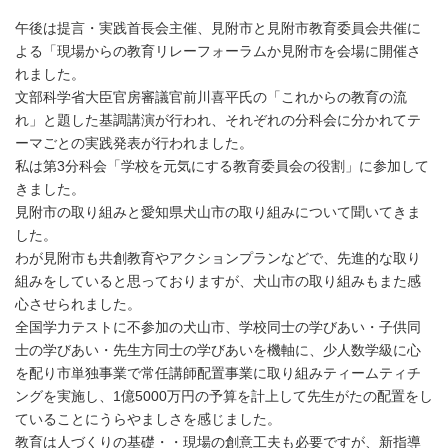
午後は提言・実践首長会主催、見附市と見附市教育委員会共催に
よる「現場からの教育リレーフォーラムか見附市を会場に開催さ
れました。
文部科学省大臣官房審議官前川喜平氏の「これからの教育の流
れ」と題した基調講演が行われ、それぞれの分科会に分かれてテ
ーマごとの実践発表が行われました。
私は第3分科会「学校を元気にする教育委員会の役割」に参加して
きました。
見附市の取り組みと愛知県犬山市の取り組みについて聞いてきま
した。
わが見附市も共創教育やアクションプランなどで、先進的な取り
組みをしていると思っておりますが、犬山市の取り組みもまた感
心させられました。
全国学力テストに不参加の犬山市、学校同士の学びあい・子供同
士の学びあい・先生方同士の学びあいを機軸に、少人数学級に心
を配り市単独事業で常任講師配置事業に取り組みティームティチ
ングを実施し、1億5000万円の予算を計上して先生がたの配置をし
ていることにうらやましさを感じました。
教育は人づくりの基礎・・現場の創意工夫も必要ですが、新指導