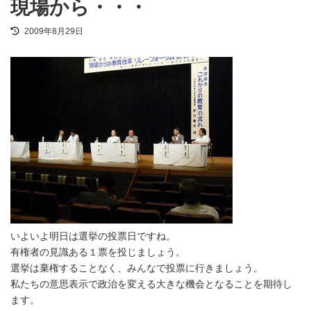
現場から・・・
最
2009年8月29日
終
更
新
日
時
:
いよいよ明日は選挙の投票日ですね。
有権者の見識ある１票を投じましょう。
選挙は棄権することなく、みんなで投票に行きましょう。
私たちの意思表示で政治を変える大きな機会となることを期待し
ます。