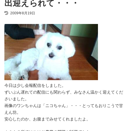
出迎えられて・・・
最
2009年8月19日
終
更
新
日
時
:
今日は少し会報配信をしました。
ずいぶん遅れての配信にも関わらず、みなさん温かく迎えてくだ
さいました。
画像のワンちゃんは「ニコちゃん」・・・とってもおりこうで甘
えん坊。
安心したのか、お腹までみせてくれましたよ。