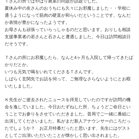
Ｉさんの所ではやはり農業の問題が話題でした。
夏休み中の友さんのおうちにも久々にお邪魔しました・・学校に
通うようになって筋肉の硬直が和らいだということです。なんだ
か表情が豊かになったようです。
お母さんも頑張っていらっしゃるのだと思います。おりしも相談
支援事業者の若さんと石さんと遭遇しました。今日は訪問相談日
だそうです。
Ｔさんの所にお邪魔したら、なんと4ヶ月も入院して帰ってきたば
かりだとか。
いつも元気で喝をいれてくださるＴさんです。
しばらく玄関先でお話を伺って、ご無理なさらないようにとお暇
いたしました。
Ｋ先生がご逝去されたニュースを拝見していたのですが訪問の機
会を逸していました。今日おたずねした所、ちょうどご命日とい
うことでお参りをさせていただきました。昔局でご一緒に番組に
出演してくださいました。私がまだ新人アナウンサーのころだっ
たでしょうか？ お正月特番だったと思います、先生にはゲスト
としてご出演いただいたことが懐かしく思い出されました。