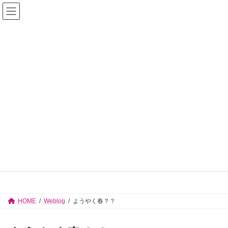
コ
ナ
佐々木志津子 見附市議会議員【公式サイ
ン
ビ
テ
ゲ
ト】
ン
ー
ツ
シ
へ
ョ
ス
ン
キ
に
ッ
移
プ
動
Weblog
HOME
Weblog
ようやく春？？