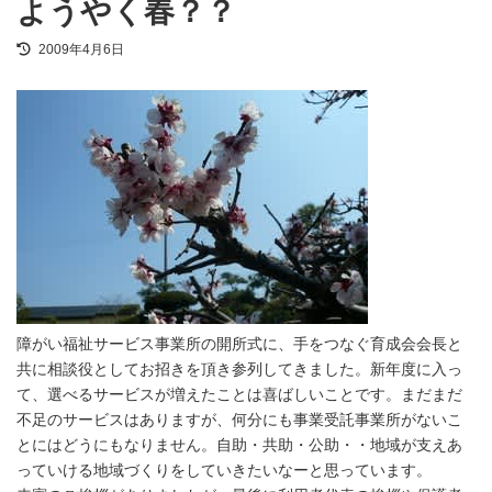
ようやく春？？
最
2009年4月6日
終
更
新
日
時
:
障がい福祉サービス事業所の開所式に、手をつなぐ育成会会長と
共に相談役としてお招きを頂き参列してきました。新年度に入っ
て、選べるサービスが増えたことは喜ばしいことです。まだまだ
不足のサービスはありますが、何分にも事業受託事業所がないこ
とにはどうにもなりません。自助・共助・公助・・地域が支えあ
っていける地域づくりをしていきたいなーと思っています。