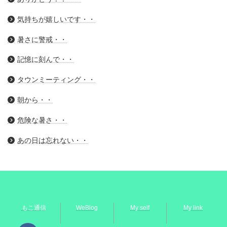
気持ちが嬉しいです・・
暑さに警戒・・
記憶に刻んで・・
タウンミーティング・・
朝から・・
危険な暑さ・・
あの日は忘れない・・
もこ通信
WeBlog
My self
My link