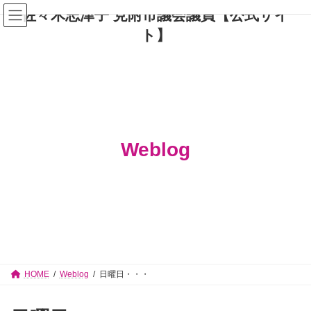
コ
ナ
佐々木志津子 見附市議会議員【公式サイ
ン
ビ
テ
ゲ
ト】
ン
ー
ツ
シ
へ
ョ
ス
ン
キ
に
ッ
移
プ
動
Weblog
HOME
Weblog
日曜日・・・