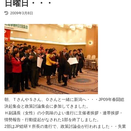
日曜日・・・
最
2009年3月8日
終
更
新
日
時
:
朝、ＴさんやＳさん、Ｏさんと一緒に新潟へ・・・JP09年春闘総
決起集会と政策討論集会に参加してきました。
Ｈ副議長（女性）の小気味のよい進行に主催者挨拶・連帯挨拶・
情勢報告・行動提起がなされた1部を終了しました。
2部はJP総研Ｙ所長の進行で、政策討論会が行われました・・失業