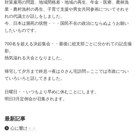
対策雇用の問題、地域間格差・地域の再生、年金・医療、農林漁
業・農村漁村の再生、子育て支援や男女共同参画についてそれそ
れの代議士が話しをしました。
今、日本は瀕死の状態・・・国民不在の政治にならぬようお願い
したいものです。
700名を超える決起集会・・最後に総支部ごとに分かれての記念撮
影。
熱気溢れる大会となりました。
帰宅して夕方まで終息⇒夜はＯさん宅訪問←ここでは市政につい
ていろいろと話してきました。
日曜日・・いつもより早めに休むことにします。
明日3月定例会が召集されます。
最新記事
心に響け・・