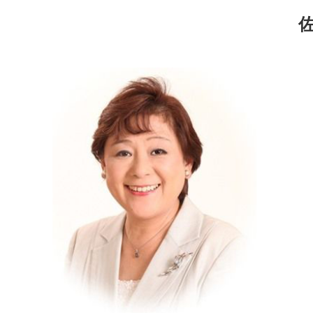
コ
ナ
ン
ビ
テ
ゲ
ン
ー
ツ
シ
へ
ョ
ス
ン
キ
に
ッ
移
プ
動