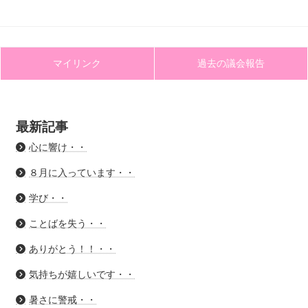
マイリンク
過去の議会報告
最新記事
心に響け・・
８月に入っています・・
学び・・
ことばを失う・・
ありがとう！！・・
気持ちが嬉しいです・・
暑さに警戒・・