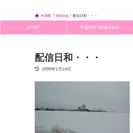
HOME
Weblog
配信日和・・・
HOME
平成30年3月議会報告
配信日和・・・
最
2009年1月14日
終
更
新
日
時
: