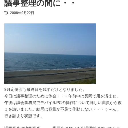
議事整理の間に・・
最
2008年9月22日
終
更
新
日
時
:
9月定例会も最終日を残すだけとなりました。
今日は議事整理のために休会・・・午前中は長岡で用を済ませ、
午後は議会事務局でモバイルPCの操作について詳しい職員から教
えを請いました。結局は容量が不足で作動しない・・・う～ん、
行き詰まり状態です。