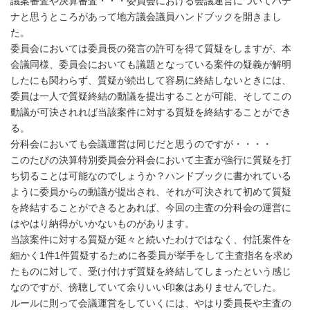
議案審査や決算審査・・・委員会における会議運営についてハテ
ナと思うところがあって地方議会議員ハンドブックを開きまし
た。
委員会においては委員長の発言の許可を得て質疑をしますが、本
会議同様、委員会においても議題となっている案件の疑義が解明
したにも関わらず、質疑が続出して容易に終結しないときには、
委員は一人で質疑終結の動議を提出することが可能、そしてこの
動議が可決されれば当該案件に対する質疑を終結することができ
る。
分科会においても会議運営は同じだと思うのですが・・・・
このたびの決算特別委員会分科会において主査が強行に質疑を打
ち切ることは可能なのでしょうか？ハンドブックに書かれている
ように委員からの動議が提出され、それが可決されて初めて質疑
を終結することができるとあれば、今回の主査の分科会の運営に
はやはり納得がいかないものがあります。
当該案件に対する質疑が延々と続いたわけではなく、付託案件を
細かく1件1件質疑するために各委員が挙手をして主査指名を求め
たものに対して、受け付けず質疑を終結してしまったという感じ
なのですが、傍聴していて余りいい印象はありませんでした。
ルールに則って会議運営をしていくには、やはり委員長や主査の