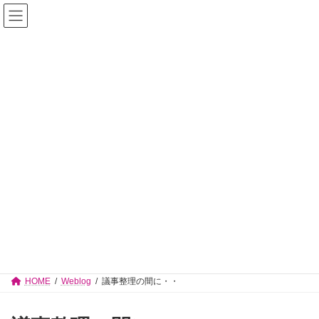
コ
ナ
佐々木志津子 見附市議会議員【公式サイ
ン
ビ
テ
ゲ
ト】
ン
ー
ツ
シ
へ
ョ
ス
ン
キ
に
ッ
移
プ
動
Weblog
HOME
Weblog
議事整理の間に・・