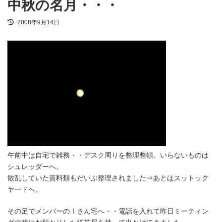
中秋の名月・・・
最
2008年9月14日
終
更
新
日
時
:
午前中は自宅で雑務・・デスク周りを整理整頓。いらないものは
シュレッダーへ。
散乱していた資料類もだいぶ整理されました⇒あとはスットック
ヤードへ。
その足でメンバーのＩさん宅へ・・電話を入れて昨日ミーティン