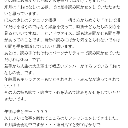
グの時にお預かりした紙芝居を持って出かけてきました。
来月の「おはなしの世界」では是非読み聞かせをしていただきた
いと思っています。
ほんの少しのテクニック指導・・・構え方からめくり「そして活
字だけを追うのではなく緩急を使って、時折子どもたちの反応を
見るといいですね。」とアドヴァイス。話も読み聞かせも聞き手
があってのことです。自分の読みにばかり気をとられないでやは
り聞き手を意識してほしいと思います。
あとは、読み手それぞれのパーソナリティーで読み聞かせていた
だければGoo！です。
若手から人生の大先輩まで幅広いメンバーがそろっている「おは
なしの会」です。
年齢層もキャラクターもひとそれぞれ・・みんなが違ってそれで
いい！！
その人の持ち味で・肉声で・心を込めて読みきかせをしていただ
きたいです。
午後は夫とデート？？？
久しぶりに仕事を離れてこころのリフレッシュをしてきました。
９月議会会期中ですが・・・連日活字と数字ばかりで