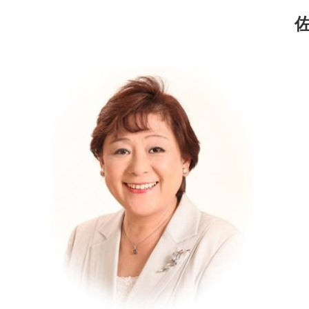
コ
ナ
ン
ビ
テ
ゲ
ン
ー
ツ
シ
へ
ョ
ス
ン
キ
に
ッ
移
プ
動