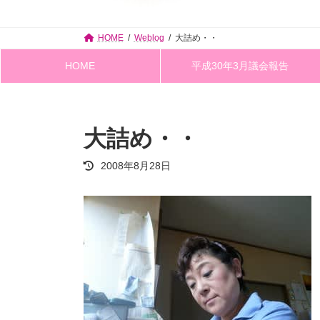
HOME
Weblog
大詰め・・
HOME
平成30年3月議会報告
大詰め・・
最
2008年8月28日
終
更
新
日
時
: