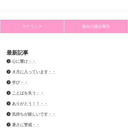
マイリンク
過去の議会報告
最新記事
心に響け・・
８月に入っています・・
学び・・
ことばを失う・・
ありがとう！！・・
気持ちが嬉しいです・・
暑さに警戒・・