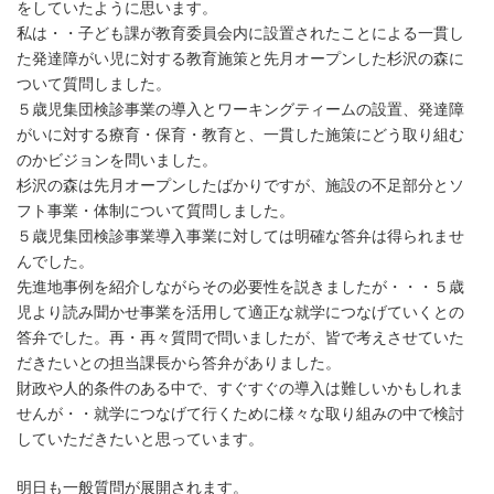
をしていたように思います。
私は・・子ども課が教育委員会内に設置されたことによる一貫し
た発達障がい児に対する教育施策と先月オープンした杉沢の森に
ついて質問しました。
５歳児集団検診事業の導入とワーキングティームの設置、発達障
がいに対する療育・保育・教育と、一貫した施策にどう取り組む
のかビジョンを問いました。
杉沢の森は先月オープンしたばかりですが、施設の不足部分とソ
フト事業・体制について質問しました。
５歳児集団検診事業導入事業に対しては明確な答弁は得られませ
んでした。
先進地事例を紹介しながらその必要性を説きましたが・・・５歳
児より読み聞かせ事業を活用して適正な就学につなげていくとの
答弁でした。再・再々質問で問いましたが、皆で考えさせていた
だきたいとの担当課長から答弁がありました。
財政や人的条件のある中で、すぐすぐの導入は難しいかもしれま
せんが・・就学につなげて行くために様々な取り組みの中で検討
していただきたいと思っています。
明日も一般質問が展開されます。