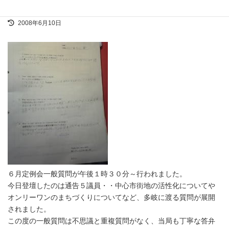
一般質問１日目
最
2008年6月10日
終
更
新
日
時
:
６月定例会一般質問が午後１時３０分～行われました。
今日登壇したのは通告５議員・・中心市街地の活性化についてや
オンリーワンのまちづくりについてなど、多岐に渡る質問が展開
されました。
この度の一般質問は不思議と重複質問がなく、当局も丁寧な答弁