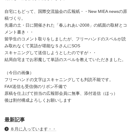
自宅にもどって、国際交流協会の広報紙・・New MIEA newsの原
稿づくり。
先週の土・日に開催された「春ふれあい2008」の紙面の取材とコ
メント書き・・
留学生のコメント取りをしましたが、フリーハンドのスペルが読
み取れなくて英語が堪能なＳさんにSOS
スキャニングして送信しようとしたのですが・・
結局自宅までお邪魔して単語のスペルを教えていただきました。
（今日の画像）
フリーハンドの文字はスキャニングしても判読不能です。
FAX送信も受信側のリボン不備で
原稿を仕上げて担当の広報部会員に無事、添付送信（ほっ）
後は割付構成よろしくお願いします
最新記事
８月に入っています・・