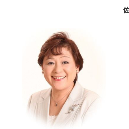
コ
ナ
ン
ビ
テ
ゲ
ン
ー
ツ
シ
へ
ョ
ス
ン
キ
に
ッ
移
プ
動