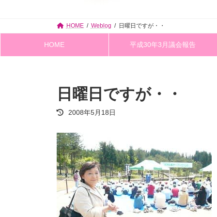
HOME
Weblog
日曜日ですが・・
HOME
平成30年3月議会報告
日曜日ですが・・
最
2008年5月18日
終
更
新
日
時
: