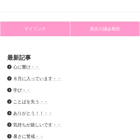
マイリンク
過去の議会報告
最新記事
心に響け・・
８月に入っています・・
学び・・
ことばを失う・・
ありがとう！！・・
気持ちが嬉しいです・・
暑さに警戒・・